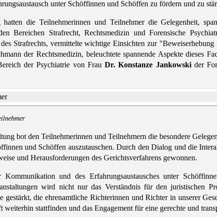
ungsaustausch unter Schöffinnen und Schöffen zu fördern und zu stä
 hatten die Teilnehmerinnen und Teilnehmer die Gelegenheit, spa
en Bereichen Strafrecht, Rechtsmedizin und Forensische Psychia
des Strafrechts, vermittelte wichtige Einsichten zur "Beweiserhebung
chmann der Rechtsmedizin, beleuchtete spannende Aspekte dieses Fa
Bereich der Psychiatrie von Frau
Dr. Konstanze Jankowski
der Fore
eilnehmer
tung bot den Teilnehmerinnen und Teilnehmern die besondere Gelegenh
öffinnen und Schöffen auszutauschen. Durch den Dialog und die Inter
tsweise und Herausforderungen des Gerichtsverfahrens gewonnen.
er Kommunikation und des Erfahrungsaustausches unter Schöffinn
staltungen wird nicht nur das Verständnis für den juristischen Pro
 gestärkt, die ehrenamtliche Richterinnen und Richter in unserer Gesel
ft weiterhin stattfinden und das Engagement für eine gerechte und transp